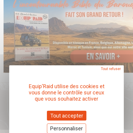
Caractéristiques :
Modèle :
H8 / H9 / H11 / H16
LED
Voltage :
12v
Watts :
25 watts led (équivalent à 145w halogène)
Ampoule :
code ou phare
Lumens :
4000 lms
Température :
6000k
Cette gamme est Canbus et se monte donc sur tous les
Tout refuser
véhicules multiplexés.
Equip'Raid utilise des cookies et
Garantie 3 ans.
vous donne le contrôle sur ceux
que vous souhaitez activer
Notre catalogue produits
Tout accepter
Télécharger
Personnaliser