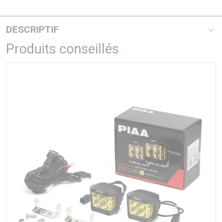
DESCRIPTIF
Produits conseillés
Alors que seuls quelques constructeurs premium proposent
l'éclairage LED, PIAA réalise l'exploit de l'offrir à tous et de
façon spectaculaire.
La technologie LED appliquée à l'éclairage Automobile offre
un double chalenge interatif.
Le premier est de développer des LEDS suffisamment
puissantes, mais de dimensions contenues.
le deuxième, induit par le premier est de gérer la très haute
température produite de façon proportionnelle. A puissance
donnée, plus la LED est petite, plus elle chauffe.
Grâce à son expérience PIAA a développé une structure
inédite à base de matériaux rares qui évacue les hautes
températures vers l'embase elle même refroidie par un