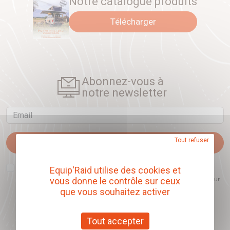
Notre catalogue produits
Télécharger
Abonnez-vous à
notre newsletter
Email
Tout refuser
Je m'abonne
J'accepte que l'ouverture des newsletters soit mesurée, afin de mieux
Equip'Raid utilise des cookies et
comprendre les sujets qui m'intéressent et d'améliorer les contenus
vous donne le contrôle sur ceux
proposés. Ce choix est modifiable à tout moment et reste sans incidence sur
mon inscription.
que vous souhaitez activer
Tout accepter