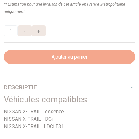
** Estimation pour une livraison de cet article en France Métropolitaine
uniquement.
-
+
Ajouter au panier
DESCRIPTIF
Véhicules compatibles
27 Dents
NISSAN X-TRAIL I essence
NISSAN X-TRAIL I DCi
NISSAN X-TRAIL II DCi T31