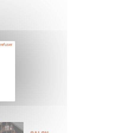
 refuser