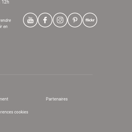
à 12h
rendre
ir en
ment
Partenaires
érences cookies