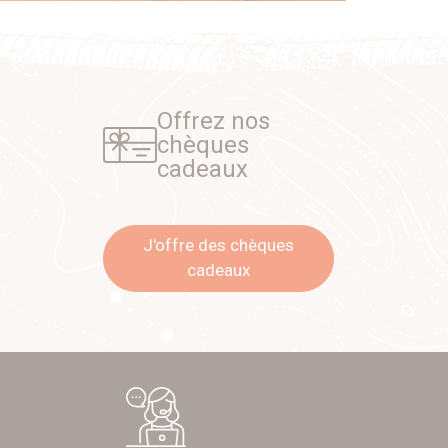
Offrez nos
chèques
cadeaux
J'offre des chèques
cadeaux