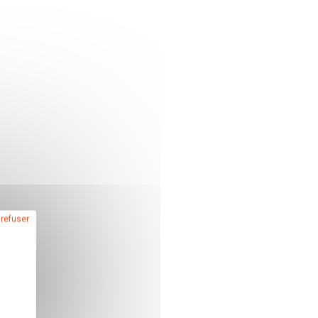
 refuser