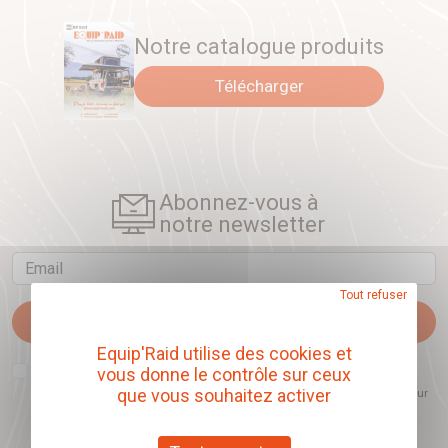
Notre catalogue produits
Télécharger
Abonnez-vous à
notre newsletter
Email
Tout refuser
Je m'abonne
Equip'Raid utilise des cookies et
J'accepte que l'ouverture des newsletters soit mesurée, afin de mieux
vous donne le contrôle sur ceux
comprendre les sujets qui m'intéressent et d'améliorer les contenus
que vous souhaitez activer
proposés. Ce choix est modifiable à tout moment et reste sans incidence sur
mon inscription.