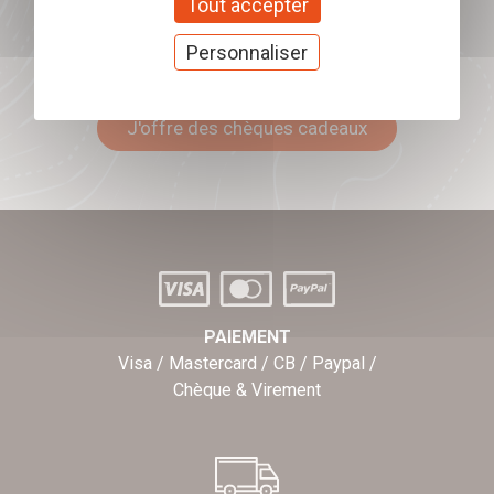
Tout accepter
Personnaliser
Offrez nos chèques
cadeaux
J'offre des chèques cadeaux
PAIEMENT
Visa / Mastercard / CB / Paypal /
Chèque & Virement