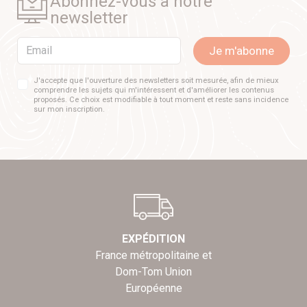
Abonnez-vous à notre
newsletter
Email
Je m'abonne
J'accepte que l'ouverture des newsletters soit mesurée, afin de mieux
comprendre les sujets qui m'intéressent et d'améliorer les contenus
proposés. Ce choix est modifiable à tout moment et reste sans incidence
sur mon inscription.
EXPÉDITION
France métropolitaine et
Dom-Tom Union
Européenne