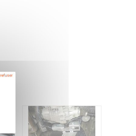
 refuser