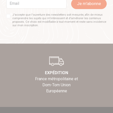
Email
Je m'abonne
J'accepte que l'ouverture des newsletters soit mesurée, afin de mieux
comprendre les sujets qui m'intéressent et d'améliorer les contenus
proposés. Ce choix est modifiable à tout moment et reste sans incidence
sur mon inscription.
EXPÉDITION
France métropolitaine et
Dom-Tom Union
Européenne