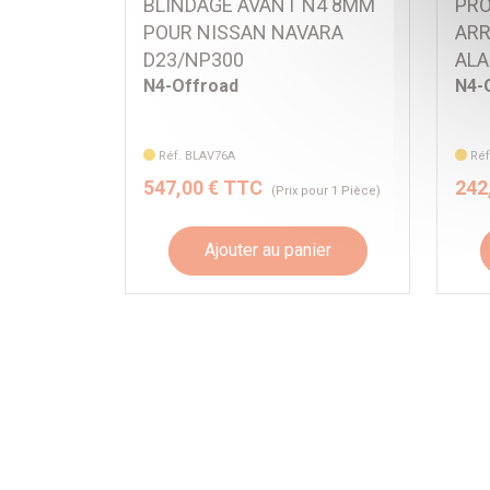
BLINDAGE AVANT N4 8MM
PRO
POUR NISSAN NAVARA
ARR
D23/NP300
AL
N4-Offroad
N4-
Réf. BLAV76A
Réf
547,00 € TTC
242
(Prix pour 1 Pièce)
Ajouter au panier