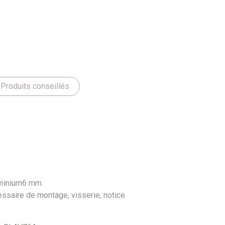
Produits conseillés
minium
6 mm
.
essaire
de montage,
visserie
, notice.