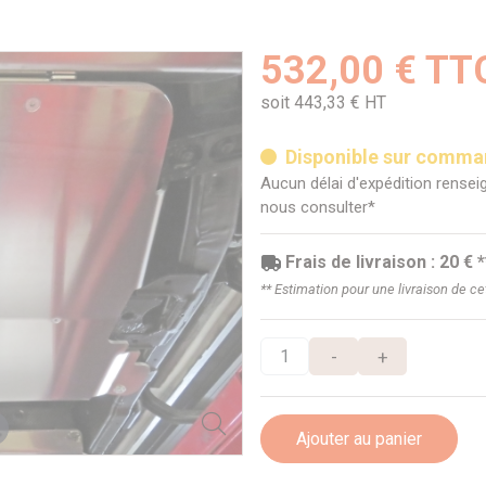
532,00 € TT
soit 443,33 € HT
Disponible sur comm
Aucun délai d'expédition renseig
nous consulter*
Frais de livraison : 20 € *
** Estimation pour une livraison de c
-
+
Ajouter au panier