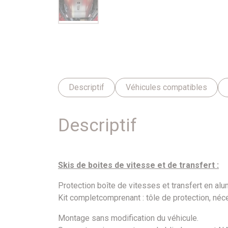
Descriptif
Véhicules compatibles
Descriptif
Skis de boites de vitesse et de transfert :
Protection
boîte
de
vitesses et transfert
en
alu
Kit
complet
comprenant
:
tôle
de protection,
néc
Montage sans modification du
véhicule
.