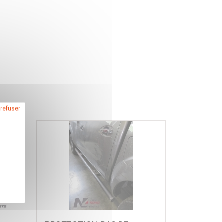
 refuser