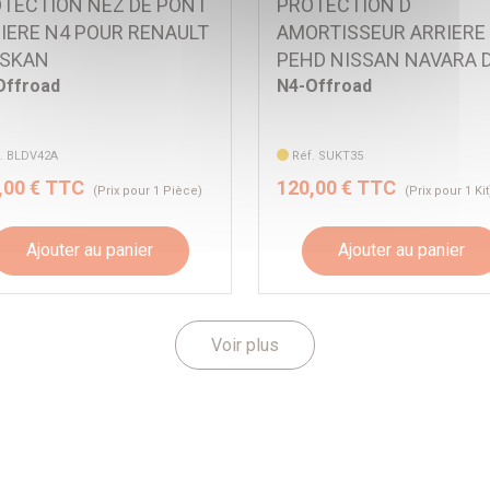
TECTION NEZ DE PONT
PROTECTION D
IERE N4 POUR RENAULT
AMORTISSEUR ARRIERE
ASKAN
PEHD NISSAN NAVARA 
Offroad
N4-Offroad
. BLDV42A
Réf. SUKT35
,00 € TTC
120,00 € TTC
(Prix pour 1 Pièce)
(Prix pour 1 Kit
Ajouter au panier
Ajouter au panier
Voir plus