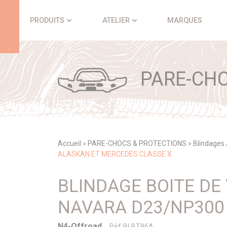
Panneau de gestion des cookies
PRODUITS
ATELIER
MARQUES
PARE-CHO
Accueil
PARE-CHOCS & PROTECTIONS
Blindages 
>
>
ALASKAN ET MERCEDES CLASSE X
BLINDAGE BOITE DE
NAVARA D23/NP300 
N4-Offroad
Réf BLBT86A