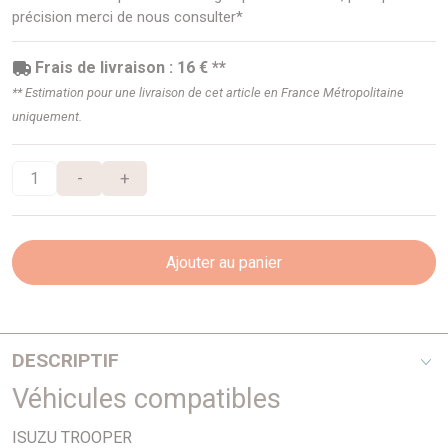
précision merci de nous consulter*
Frais de livraison : 16 € **
** Estimation pour une livraison de cet article en France Métropolitaine
uniquement.
-
+
Ajouter au panier
DESCRIPTIF
Véhicules compatibles
Les barres de torsion OLD MAN EMU vont complètement
changer la tenue de route de votre véhicule aussi bien sur
ISUZU TROOPER
asphalte qu’en off-road. Elles sont mises au point et réglées