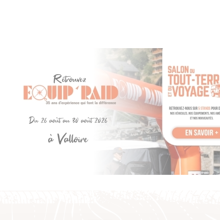
pour les meilleures performances, tout en garantissant le
débattement maximal, crucial pour la traction en tout terrain.
Ces barres de torsion sont encore plus performantes quand
des ressorts, hélicoïdaux ou à lames OME, sont montés à
l’arrière du véhicule en utilisant les amortisseurs
Nitrocharger.
Ensemble, ils transformeront le comportement de votre
véhicule et amélioreront ses performances.
Caractéristiques des barres de torsion :
Construites avec le meilleur acier pour suspension et
recouvertes d’une finition époxy contre la corrosion.
Etirées et forgées pour une solidité maximale.
Cannelures roulées pour la résistance et la précision.
Trempées et traitées avec soins des performances
optimales.
Réglées et trempées pour éviter l’affaissement et