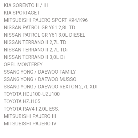
KIA SORENTO II / III
V6#/V7# (Avant - 500mm) MITSUBISHI PAJERO 3,2DiD et
KIA SPORTAGE I
3,8 V6 06- V8#/V9# (Côté passager - 500mm) MITSUBISHI
MITSUBISHI PAJERO SPORT K94/K96
PAJERO SPORT 2,5TD et V6 98- K94/K96 (Avant - 500mm)
NISSAN PATROL GR Y61 2,8L TD
NISSAN PATROL GR 2,8TD6 97-00 DSY61 (Avant - 500mm)
NISSAN PATROL GR Y61 3,0L DIESEL
NISSAN PATROL GR 3,0Di 00- ESY61 (Avant - 500mm)
NISSAN TERRANO II 2,7L TD
NISSAN TERRANO II 2,7TD 93-96 KVNR20, NUR20 (Avant -
NISSAN TERRANO II 2,7L TDi
500mm) NISSAN TERRANO II 2,7TDi 96-02 TVUR20 (Avant -
NISSAN TERRANO II 3,0L Di
500mm) NISSAN TERRANO II 3,0Di 02- TWUR20 (Avant -
OPEL MONTEREY
500mm) OPEL MONTEREY 91-99 UBS69/UBS25 (Avant -
SSANG YONG / DAEWOO FAMILY
500mm) SSANGYONG FAMILY 2,2D 90-96 AOA117R (Avant -
SSANG YONG / DAEWOO MUSSO
500mm) SSANGYONG MUSSO 93- E4A1 (Avant - 500mm)
SSANG YONG / DAEWOO REXTON 2,7L XDI
TOYOTA HDJ100 4,2TD et V8 4,7I 32s 98-08 11TJA0 et
TOYOTA HDJ100-UZJ100
HC0#J (Avant - 500mm) TOYOTA HZJ105 4,2D 98- (Avant -
TOYOTA HZJ105
500mm) TOYOTA RAV4 2,0i 16v 94-00 SC1/SXA1 (Avant -
TOYOTA RAV4 I 2,0L ESS.
500mm)
MITSUBISHI PAJERO III
MITSUBISHI PAJERO IV