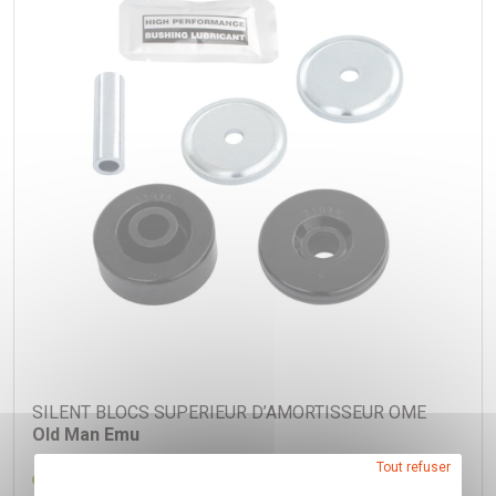
SILENT BLOCS SUPERIEUR D’AMORTISSEUR OME
Old Man Emu
Tout refuser
Réf. OME3101