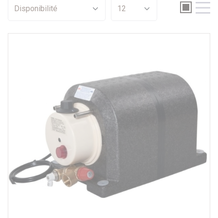
Promotions
Par prix
589 €
589 €
Par véhicule