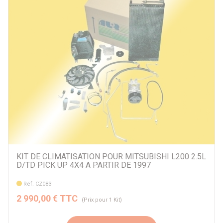
Par prix
609 €
3780 €
Par marque
Denso
ECOFLOW
Autre
Par véhicule
KIT DE CLIMATISATION POUR MITSUBISHI L200 2.5L
D/TD PICK UP 4X4 A PARTIR DE 1997
Réf. CZ083
2 990,00 € TTC
(Prix pour 1 Kit)