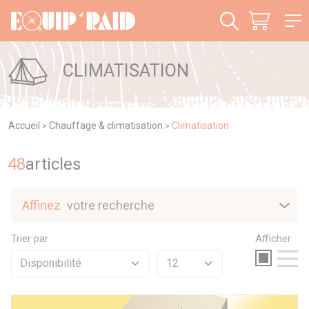
Panneau de gestion des cookies
CLIMATISATION
Accueil
Chauffage & climatisation
Climatisation
>
>
48
article
s
Affinez
votre recherche
Nouveautés
Trier par
Afficher
Sélection
Promotions